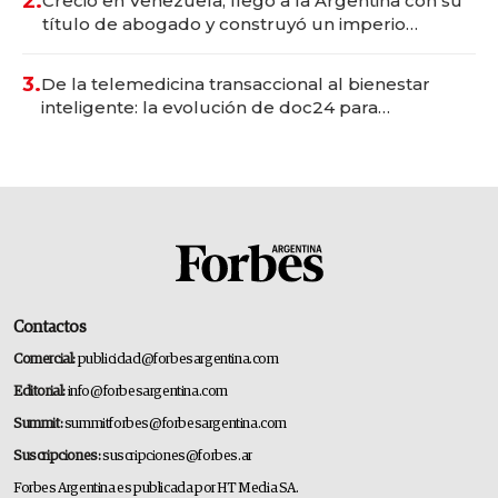
2.
Creció en Venezuela, llegó a la Argentina con su
título de abogado y construyó un imperio
gastronómico que revoluciona las marcas "fast
premium"
3.
De la telemedicina transaccional al bienestar
inteligente: la evolución de doc24 para
transformar a las organizaciones
Contactos
Comercial:
publicidad@forbesargentina.com
Editorial:
info@forbesargentina.com
Summit:
summitforbes@forbesargentina.com
Suscripciones:
suscripciones@forbes.ar
Forbes Argentina es publicada por HT Media SA.