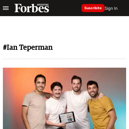
Sign In
Suscribite
#Ian Teperman