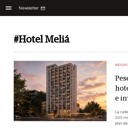
Newsletter
#Hotel Meliá
NEGOC
Pese
hot
e i
La cade
200 mil
plan de