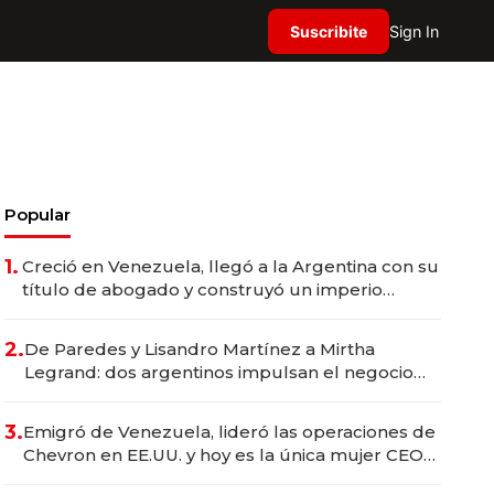
Suscribite
Sign In
Popular
1.
Creció en Venezuela, llegó a la Argentina con su
título de abogado y construyó un imperio
gastronómico que revoluciona las marcas "fast
premium"
2.
De Paredes y Lisandro Martínez a Mirtha
Legrand: dos argentinos impulsan el negocio
del wellness deportivo y el cuidado corporal
3.
Emigró de Venezuela, lideró las operaciones de
Chevron en EE.UU. y hoy es la única mujer CEO
en Vaca Muerta