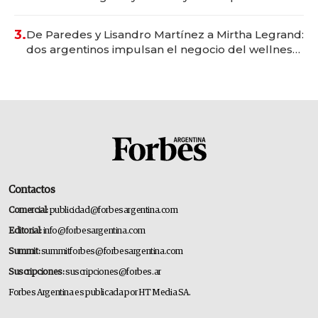
gastronómico que revoluciona las marcas "fast
premium"
3.
De Paredes y Lisandro Martínez a Mirtha Legrand:
dos argentinos impulsan el negocio del wellness
deportivo y el cuidado corporal
Contactos
Comercial:
publicidad@forbesargentina.com
Editorial:
info@forbesargentina.com
Summit:
summitforbes@forbesargentina.com
Suscripciones:
suscripciones@forbes.ar
Forbes Argentina es publicada por HT Media SA.