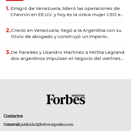
1.
Emigró de Venezuela, lideró las operaciones de
Chevron en EE.UU. y hoy es la única mujer CEO en
Vaca Muerta
2.
Creció en Venezuela, llegó a la Argentina con su
título de abogado y construyó un imperio
gastronómico que revoluciona las marcas "fast
premium"
3.
De Paredes y Lisandro Martínez a Mirtha Legrand:
dos argentinos impulsan el negocio del wellness
deportivo y el cuidado corporal
Contactos
Comercial:
publicidad@forbesargentina.com