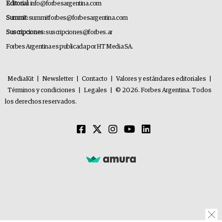
Editorial:
info@forbesargentina.com
Summit:
summitforbes@forbesargentina.com
Suscripciones:
suscripciones@forbes.ar
Forbes Argentina es publicada por HT Media SA.
MediaKit
|
Newsletter
|
Contacto
|
Valores y estándares editoriales
|
Términos y condiciones
|
Legales
|
© 2026. Forbes Argentina. Todos
los derechos reservados.