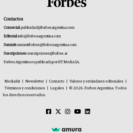
Contactos
Comercial:
publicidad@forbesargentina.com
Editorial:
info@forbesargentina.com
Summit:
summitforbes@forbesargentina.com
Suscripciones:
suscripciones@forbes.ar
Forbes Argentina es publicada por HT Media SA.
MediaKit
|
Newsletter
|
Contacto
|
Valores y estándares editoriales
|
Términos y condiciones
|
Legales
|
© 2026. Forbes Argentina. Todos
los derechos reservados.