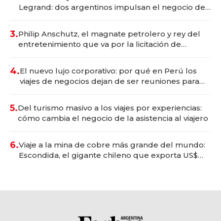
Legrand: dos argentinos impulsan el negocio del
wellness deportivo y el cuidado corporal
3.
Philip Anschutz, el magnate petrolero y rey del
entretenimiento que va por la licitación de
Tecnópolis junto a Fénix
4.
El nuevo lujo corporativo: por qué en Perú los
viajes de negocios dejan de ser reuniones para
convertirse en experiencias transformadoras
5.
Del turismo masivo a los viajes por experiencias:
cómo cambia el negocio de la asistencia al viajero
6.
Viaje a la mina de cobre más grande del mundo:
Escondida, el gigante chileno que exporta US$
14.000 millones anuales