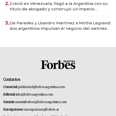
2.
Creció en Venezuela, llegó a la Argentina con su
título de abogado y construyó un imperio
gastronómico que revoluciona las marcas "fast
premium"
3.
De Paredes y Lisandro Martínez a Mirtha Legrand:
dos argentinos impulsan el negocio del wellness
deportivo y el cuidado corporal
Contactos
Comercial:
publicidad@forbesargentina.com
Editorial:
info@forbesargentina.com
Summit:
summitforbes@forbesargentina.com
Suscripciones:
suscripciones@forbes.ar