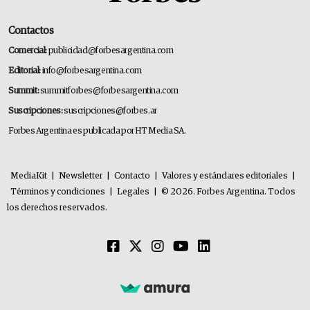
Contactos
Comercial:
publicidad@forbesargentina.com
Editorial:
info@forbesargentina.com
Summit:
summitforbes@forbesargentina.com
Suscripciones:
suscripciones@forbes.ar
Forbes Argentina es publicada por HT Media SA.
MediaKit
|
Newsletter
|
Contacto
|
Valores y estándares editoriales
|
Términos y condiciones
|
Legales
|
© 2026. Forbes Argentina. Todos
los derechos reservados.