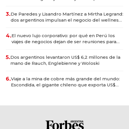
gastronómico que revoluciona las marcas "fast
premium"
3.
De Paredes y Lisandro Martínez a Mirtha Legrand:
dos argentinos impulsan el negocio del wellness
deportivo y el cuidado corporal
4.
El nuevo lujo corporativo: por qué en Perú los
viajes de negocios dejan de ser reuniones para
convertirse en experiencias transformadoras
5.
Dos argentinos levantaron US$ 6,2 millones de la
mano de Rauch, Englebienne y Woloski
6.
Viaje a la mina de cobre más grande del mundo:
Escondida, el gigante chileno que exporta US$
14.000 millones anuales