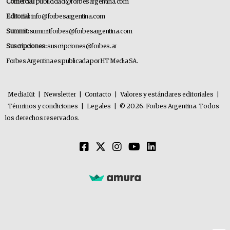
Comercial:
publicidad@forbesargentina.com
Editorial:
info@forbesargentina.com
Summit:
summitforbes@forbesargentina.com
Suscripciones:
suscripciones@forbes.ar
Forbes Argentina es publicada por HT Media SA.
MediaKit
|
Newsletter
|
Contacto
|
Valores y estándares editoriales
|
Términos y condiciones
|
Legales
|
© 2026. Forbes Argentina. Todos
los derechos reservados.