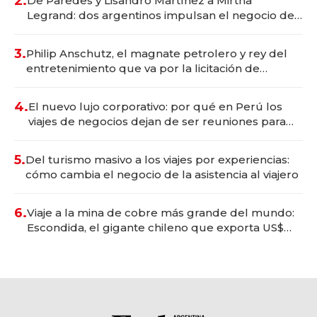
2.
De Paredes y Lisandro Martínez a Mirtha
Legrand: dos argentinos impulsan el negocio del
wellness deportivo y el cuidado corporal
3.
Philip Anschutz, el magnate petrolero y rey del
entretenimiento que va por la licitación de
Tecnópolis junto a Fénix
4.
El nuevo lujo corporativo: por qué en Perú los
viajes de negocios dejan de ser reuniones para
convertirse en experiencias transformadoras
5.
Del turismo masivo a los viajes por experiencias:
cómo cambia el negocio de la asistencia al viajero
6.
Viaje a la mina de cobre más grande del mundo:
Escondida, el gigante chileno que exporta US$
14.000 millones anuales