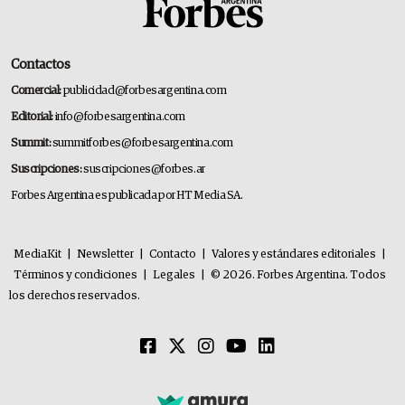
Contactos
Comercial:
publicidad@forbesargentina.com
Editorial:
info@forbesargentina.com
Summit:
summitforbes@forbesargentina.com
Suscripciones:
suscripciones@forbes.ar
Forbes Argentina es publicada por HT Media SA.
MediaKit
|
Newsletter
|
Contacto
|
Valores y estándares editoriales
|
Términos y condiciones
|
Legales
|
© 2026. Forbes Argentina. Todos
los derechos reservados.