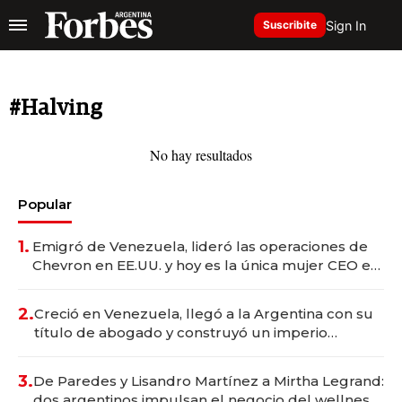
Sign In
Suscribite
#Halving
No hay resultados
Popular
1.
Emigró de Venezuela, lideró las operaciones de
Chevron en EE.UU. y hoy es la única mujer CEO en
Vaca Muerta
2.
Creció en Venezuela, llegó a la Argentina con su
título de abogado y construyó un imperio
gastronómico que revoluciona las marcas "fast
premium"
3.
De Paredes y Lisandro Martínez a Mirtha Legrand:
dos argentinos impulsan el negocio del wellness