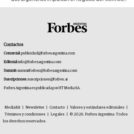
deportivo y el cuidado corporal
Contactos
Comercial:
publicidad@forbesargentina.com
Editorial:
info@forbesargentina.com
Summit:
summitforbes@forbesargentina.com
Suscripciones:
suscripciones@forbes.ar
Forbes Argentina es publicada por HT Media SA.
MediaKit
|
Newsletter
|
Contacto
|
Valores y estándares editoriales
|
Términos y condiciones
|
Legales
|
© 2026. Forbes Argentina. Todos
los derechos reservados.