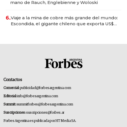
mano de Rauch, Englebienne y Woloski
6.
Viaje a la mina de cobre más grande del mundo:
Escondida, el gigante chileno que exporta US$
14.000 millones anuales
Contactos
Comercial:
publicidad@forbesargentina.com
Editorial:
info@forbesargentina.com
Summit:
summitforbes@forbesargentina.com
Suscripciones:
suscripciones@forbes.ar
Forbes Argentina es publicada por HT Media SA.