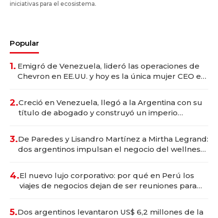
iniciativas para el ecosistema.
Popular
1.
Emigró de Venezuela, lideró las operaciones de
Chevron en EE.UU. y hoy es la única mujer CEO en
Vaca Muerta
2.
Creció en Venezuela, llegó a la Argentina con su
título de abogado y construyó un imperio
gastronómico que revoluciona las marcas "fast
premium"
3.
De Paredes y Lisandro Martínez a Mirtha Legrand:
dos argentinos impulsan el negocio del wellness
deportivo y el cuidado corporal
4.
El nuevo lujo corporativo: por qué en Perú los
viajes de negocios dejan de ser reuniones para
convertirse en experiencias transformadoras
5.
Dos argentinos levantaron US$ 6,2 millones de la