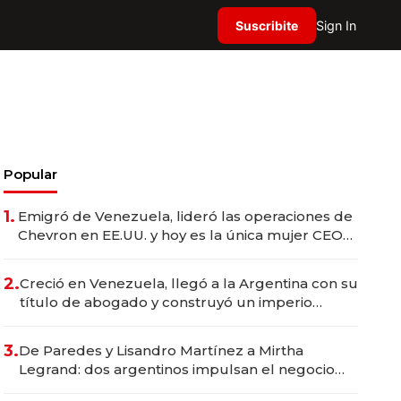
Suscribite
Sign In
Popular
1.
Emigró de Venezuela, lideró las operaciones de
Chevron en EE.UU. y hoy es la única mujer CEO
en Vaca Muerta
2.
Creció en Venezuela, llegó a la Argentina con su
título de abogado y construyó un imperio
gastronómico que revoluciona las marcas "fast
premium"
3.
De Paredes y Lisandro Martínez a Mirtha
Legrand: dos argentinos impulsan el negocio
del wellness deportivo y el cuidado corporal