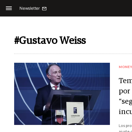
Newsletter
#Gustavo Weiss
MONE
Tem
por 
“se
inc
Los pro
ajuste 