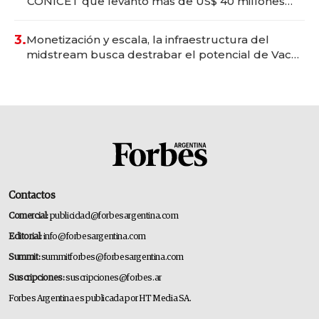
CONICET que levantó más de US$ 40 millones
para fundar startups biotech
3.
Monetización y escala, la infraestructura del
midstream busca destrabar el potencial de Vaca
Muerta
Contactos
Comercial:
publicidad@forbesargentina.com
Editorial:
info@forbesargentina.com
Summit:
summitforbes@forbesargentina.com
Suscripciones:
suscripciones@forbes.ar
Forbes Argentina es publicada por HT Media SA.