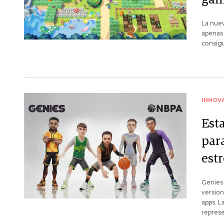
La nuev
apenas 
consigu
INNOV
Est
par
estr
Genies 
version
apps. L
represe