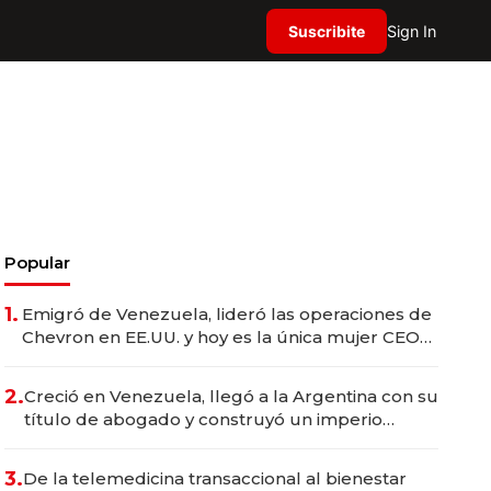
Suscribite
Sign In
Popular
1.
Emigró de Venezuela, lideró las operaciones de
Chevron en EE.UU. y hoy es la única mujer CEO
en Vaca Muerta
2.
Creció en Venezuela, llegó a la Argentina con su
título de abogado y construyó un imperio
gastronómico que revoluciona las marcas "fast
premium"
3.
De la telemedicina transaccional al bienestar