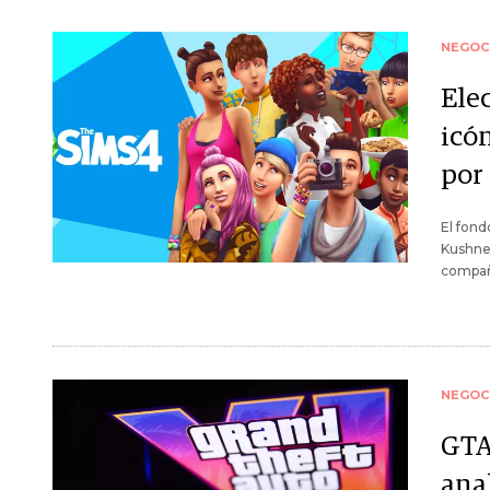
NEGOC
Elec
icó
por
El fond
Kushner
compañí
NEGOC
GTA
ana