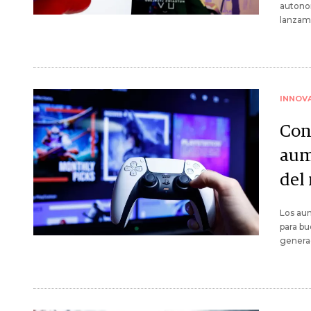
autonom
lanzam
INNOV
Cons
aum
del
Los au
para bu
generac