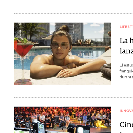
LIFEST
La h
lan
El estu
franqui
durante
INNOV
Cin