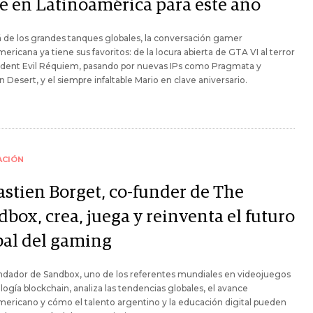
e en Latinoamérica para este año
á de los grandes tanques globales, la conversación gamer
mericana ya tiene sus favoritos: de la locura abierta de GTA VI al terror
ident Evil Réquiem, pasando por nuevas IPs como Pragmata y
 Desert, y el siempre infaltable Mario en clave aniversario.​
ACIÓN
astien Borget, co-funder de The
box, crea, juega y reinventa el futuro
bal del gaming
ndador de Sandbox, uno de los referentes mundiales en videojuegos
logía blockchain, analiza las tendencias globales, el avance
mericano y cómo el talento argentino y la educación digital pueden