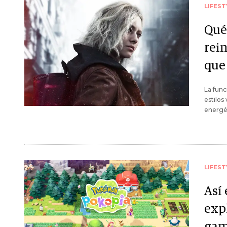
LIFEST
Qué 
rein
que
La func
estilos
energét
LIFEST
Así
exp
gam