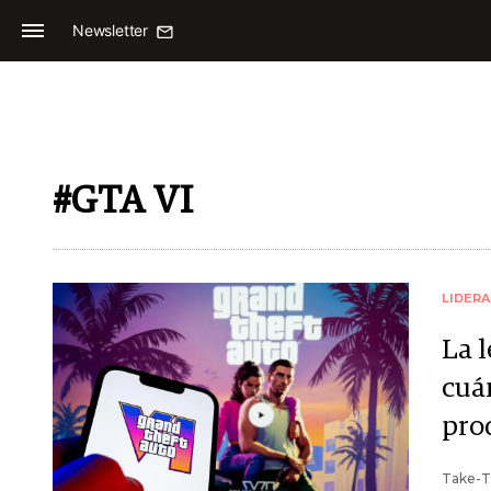
Newsletter
#GTA VI
LIDER
La l
cuá
pro
Take-T