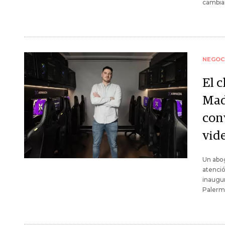
cambia
NEGOC
El 
Mad
conv
vid
Un abog
atenció
inaugur
Palerm