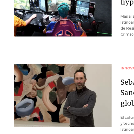
hyp
Más all
latinoa
de Res
Crimson
INNOV
Seb
Sand
glo
El cofu
y tecno
latinoa