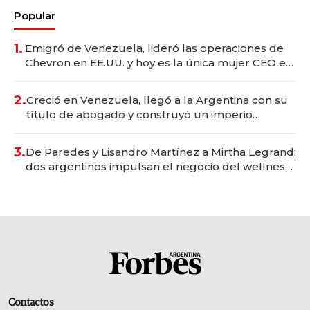
Popular
1.
Emigró de Venezuela, lideró las operaciones de
Chevron en EE.UU. y hoy es la única mujer CEO en
Vaca Muerta
2.
Creció en Venezuela, llegó a la Argentina con su
título de abogado y construyó un imperio
gastronómico que revoluciona las marcas "fast
premium"
3.
De Paredes y Lisandro Martínez a Mirtha Legrand:
dos argentinos impulsan el negocio del wellness
deportivo y el cuidado corporal
Contactos