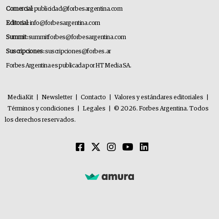
Comercial:
publicidad@forbesargentina.com
Editorial:
info@forbesargentina.com
Summit:
summitforbes@forbesargentina.com
Suscripciones:
suscripciones@forbes.ar
Forbes Argentina es publicada por HT Media SA.
MediaKit
|
Newsletter
|
Contacto
|
Valores y estándares editoriales
|
Términos y condiciones
|
Legales
|
© 2026. Forbes Argentina. Todos
los derechos reservados.