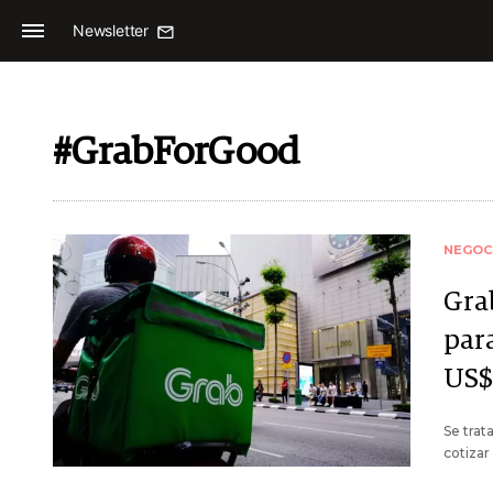
Newsletter
#GrabForGood
NEGOC
Grab
para
US$
Se trat
cotizar