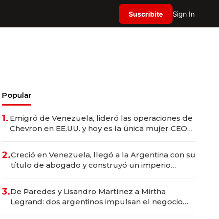
Suscribite
Sign In
Popular
1.
Emigró de Venezuela, lideró las operaciones de
Chevron en EE.UU. y hoy es la única mujer CEO
en Vaca Muerta
2.
Creció en Venezuela, llegó a la Argentina con su
título de abogado y construyó un imperio
gastronómico que revoluciona las marcas "fast
premium"
3.
De Paredes y Lisandro Martínez a Mirtha
Legrand: dos argentinos impulsan el negocio
del wellness deportivo y el cuidado corporal