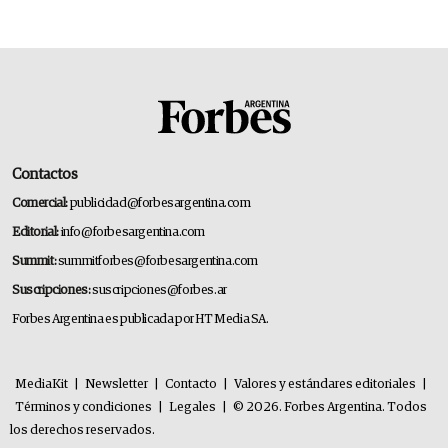
Contactos
Comercial:
publicidad@forbesargentina.com
Editorial:
info@forbesargentina.com
Summit:
summitforbes@forbesargentina.com
Suscripciones:
suscripciones@forbes.ar
Forbes Argentina es publicada por HT Media SA.
MediaKit
|
Newsletter
|
Contacto
|
Valores y estándares editoriales
|
Términos y condiciones
|
Legales
|
© 2026. Forbes Argentina. Todos
los derechos reservados.