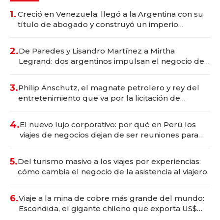
1.
Creció en Venezuela, llegó a la Argentina con su
título de abogado y construyó un imperio
gastronómico que revoluciona las marcas "fast
premium"
2.
De Paredes y Lisandro Martínez a Mirtha
Legrand: dos argentinos impulsan el negocio del
wellness deportivo y el cuidado corporal
3.
Philip Anschutz, el magnate petrolero y rey del
entretenimiento que va por la licitación de
Tecnópolis junto a Fénix
4.
El nuevo lujo corporativo: por qué en Perú los
viajes de negocios dejan de ser reuniones para
convertirse en experiencias transformadoras
5.
Del turismo masivo a los viajes por experiencias:
cómo cambia el negocio de la asistencia al viajero
6.
Viaje a la mina de cobre más grande del mundo:
Escondida, el gigante chileno que exporta US$
14.000 millones anuales