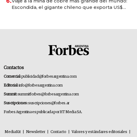
6.
Viaje a la mina de cobre más grande del mundo:
Escondida, el gigante chileno que exporta US$
14.000 millones anuales
Contactos
Comercial:
publicidad@forbesargentina.com
Editorial:
info@forbesargentina.com
Summit:
summitforbes@forbesargentina.com
Suscripciones:
suscripciones@forbes.ar
Forbes Argentina es publicada por HT Media SA.
MediaKit
|
Newsletter
|
Contacto
|
Valores y estándares editoriales
|