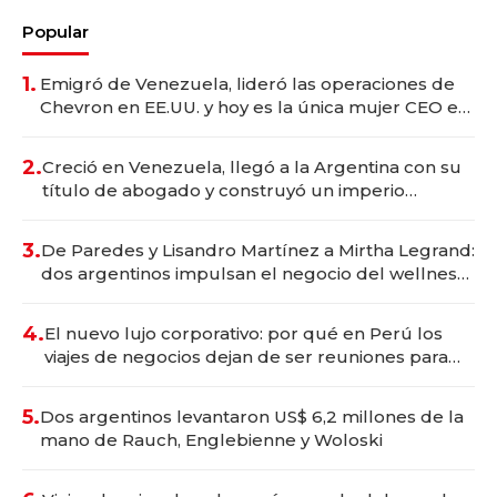
Popular
1.
Emigró de Venezuela, lideró las operaciones de
Chevron en EE.UU. y hoy es la única mujer CEO en
Vaca Muerta
2.
Creció en Venezuela, llegó a la Argentina con su
título de abogado y construyó un imperio
gastronómico que revoluciona las marcas "fast
premium"
3.
De Paredes y Lisandro Martínez a Mirtha Legrand:
dos argentinos impulsan el negocio del wellness
deportivo y el cuidado corporal
4.
El nuevo lujo corporativo: por qué en Perú los
viajes de negocios dejan de ser reuniones para
convertirse en experiencias transformadoras
5.
Dos argentinos levantaron US$ 6,2 millones de la
mano de Rauch, Englebienne y Woloski