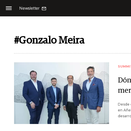
Newsletter
#Gonzalo Meira
SUMMI
Dón
mer
Desde e
en Añel
desarro