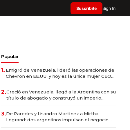
Suscribite
Sign In
Popular
1.
Emigró de Venezuela, lideró las operaciones de
Chevron en EE.UU. y hoy es la única mujer CEO
en Vaca Muerta
2.
Creció en Venezuela, llegó a la Argentina con su
título de abogado y construyó un imperio
gastronómico que revoluciona las marcas "fast
premium"
3.
De Paredes y Lisandro Martínez a Mirtha
Legrand: dos argentinos impulsan el negocio
del wellness deportivo y el cuidado corporal