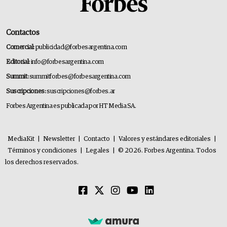
Contactos
Comercial:
publicidad@forbesargentina.com
Editorial:
info@forbesargentina.com
Summit:
summitforbes@forbesargentina.com
Suscripciones:
suscripciones@forbes.ar
Forbes Argentina es publicada por HT Media SA.
MediaKit
|
Newsletter
|
Contacto
|
Valores y estándares editoriales
|
Términos y condiciones
|
Legales
|
© 2026. Forbes Argentina. Todos
los derechos reservados.