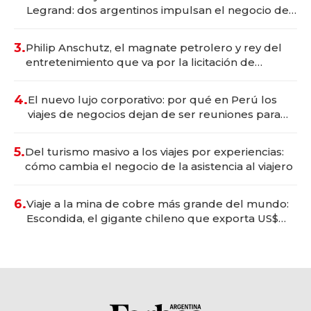
Legrand: dos argentinos impulsan el negocio del
wellness deportivo y el cuidado corporal
3.
Philip Anschutz, el magnate petrolero y rey del
entretenimiento que va por la licitación de
Tecnópolis junto a Fénix
4.
El nuevo lujo corporativo: por qué en Perú los
viajes de negocios dejan de ser reuniones para
convertirse en experiencias transformadoras
5.
Del turismo masivo a los viajes por experiencias:
cómo cambia el negocio de la asistencia al viajero
6.
Viaje a la mina de cobre más grande del mundo:
Escondida, el gigante chileno que exporta US$
14.000 millones anuales