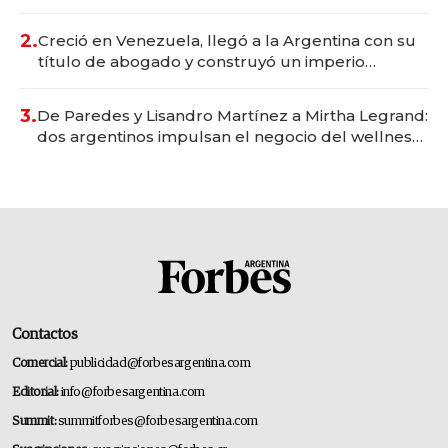
Vaca Muerta
2.
Creció en Venezuela, llegó a la Argentina con su
título de abogado y construyó un imperio
gastronómico que revoluciona las marcas "fast
premium"
3.
De Paredes y Lisandro Martínez a Mirtha Legrand:
dos argentinos impulsan el negocio del wellness
deportivo y el cuidado corporal
Contactos
Comercial:
publicidad@forbesargentina.com
Editorial:
info@forbesargentina.com
Summit:
summitforbes@forbesargentina.com