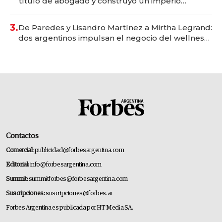
título de abogado y construyó un imperio
gastronómico que revoluciona las marcas "fast
premium"
3.
De Paredes y Lisandro Martínez a Mirtha Legrand:
dos argentinos impulsan el negocio del wellness
deportivo y el cuidado corporal
Contactos
Comercial:
publicidad@forbesargentina.com
Editorial:
info@forbesargentina.com
Summit:
summitforbes@forbesargentina.com
Suscripciones:
suscripciones@forbes.ar
Forbes Argentina es publicada por HT Media SA.