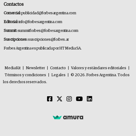
Contactos
Comercial:
publicidad@forbesargentina.com
Editorial:
info@forbesargentina.com
Summit:
summitforbes@forbesargentina.com
Suscripciones:
suscripciones@forbes.ar
Forbes Argentina es publicada por HT Media SA.
MediaKit
|
Newsletter
|
Contacto
|
Valores y estándares editoriales
|
Términos y condiciones
|
Legales
|
© 2026. Forbes Argentina. Todos
los derechos reservados.