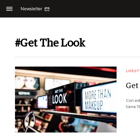
Newsletter
#Get The Look
LIFEST
Get 
Con est
tiene 1