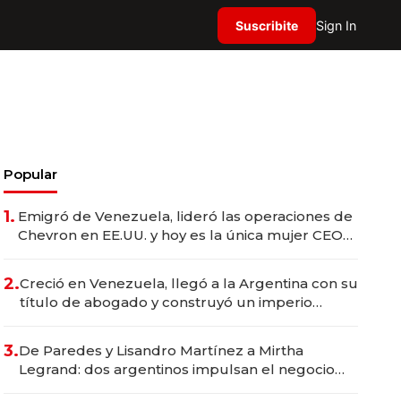
Suscribite
Sign In
Popular
1.
Emigró de Venezuela, lideró las operaciones de
Chevron en EE.UU. y hoy es la única mujer CEO
en Vaca Muerta
2.
Creció en Venezuela, llegó a la Argentina con su
título de abogado y construyó un imperio
gastronómico que revoluciona las marcas "fast
premium"
3.
De Paredes y Lisandro Martínez a Mirtha
Legrand: dos argentinos impulsan el negocio
del wellness deportivo y el cuidado corporal