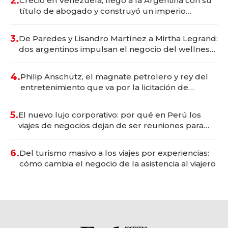
2.
Creció en Venezuela, llegó a la Argentina con su
título de abogado y construyó un imperio
gastronómico que revoluciona las marcas "fast
premium"
3.
De Paredes y Lisandro Martínez a Mirtha Legrand:
dos argentinos impulsan el negocio del wellness
deportivo y el cuidado corporal
4.
Philip Anschutz, el magnate petrolero y rey del
entretenimiento que va por la licitación de
Tecnópolis junto a Fénix
5.
El nuevo lujo corporativo: por qué en Perú los
viajes de negocios dejan de ser reuniones para
convertirse en experiencias transformadoras
6.
Del turismo masivo a los viajes por experiencias:
cómo cambia el negocio de la asistencia al viajero