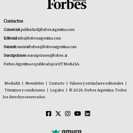
Contactos
Comercial:
publicidad@forbesargentina.com
Editorial:
info@forbesargentina.com
Summit:
summitforbes@forbesargentina.com
Suscripciones:
suscripciones@forbes.ar
Forbes Argentina es publicada por HT Media SA.
MediaKit
|
Newsletter
|
Contacto
|
Valores y estándares editoriales
|
Términos y condiciones
|
Legales
|
© 2026. Forbes Argentina. Todos
los derechos reservados.