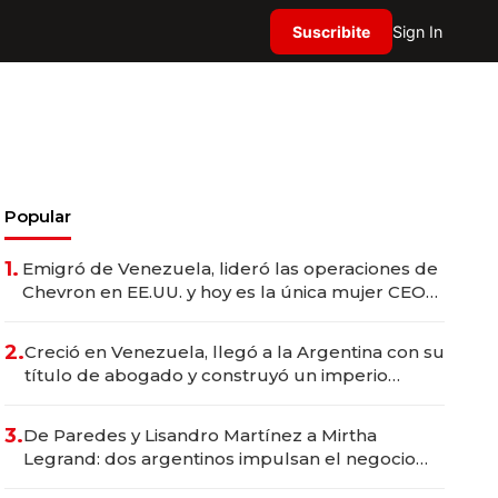
Suscribite
Sign In
Popular
1.
Emigró de Venezuela, lideró las operaciones de
Chevron en EE.UU. y hoy es la única mujer CEO
en Vaca Muerta
2.
Creció en Venezuela, llegó a la Argentina con su
título de abogado y construyó un imperio
gastronómico que revoluciona las marcas "fast
premium"
3.
De Paredes y Lisandro Martínez a Mirtha
Legrand: dos argentinos impulsan el negocio
del wellness deportivo y el cuidado corporal