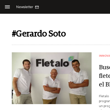
Newsletter
#Gerardo Soto
INNOV
Bus
flet
el B
Fletalo
program
un prog