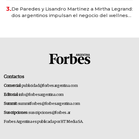
premium"
3.
De Paredes y Lisandro Martínez a Mirtha Legrand:
dos argentinos impulsan el negocio del wellness
deportivo y el cuidado corporal
Contactos
Comercial:
publicidad@forbesargentina.com
Editorial:
info@forbesargentina.com
Summit:
summitforbes@forbesargentina.com
Suscripciones:
suscripciones@forbes.ar
Forbes Argentina es publicada por HT Media SA.