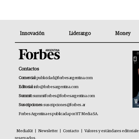
Innovación
Liderazgo
Money
Contactos
Comercial:
publicidad@forbesargentina.com
Editorial:
info@forbesargentina.com
Summit:
summitforbes@forbesargentina.com
Suscripciones:
suscripciones@forbes.ar
Forbes Argentina es publicada por HT Media SA.
MediaKit
|
Newsletter
|
Contacto
|
Valores y estándares editorial
reservados.