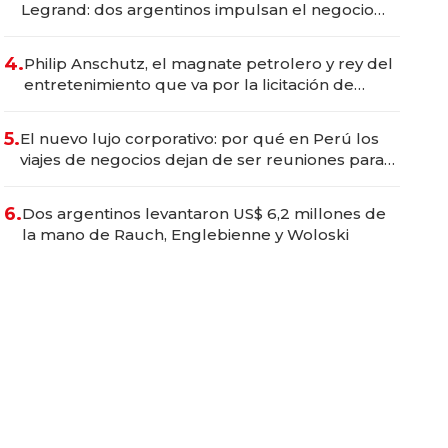
Legrand: dos argentinos impulsan el negocio
del wellness deportivo y el cuidado corporal
4.
Philip Anschutz, el magnate petrolero y rey del
entretenimiento que va por la licitación de
Tecnópolis junto a Fénix
5.
El nuevo lujo corporativo: por qué en Perú los
viajes de negocios dejan de ser reuniones para
convertirse en experiencias transformadoras
6.
Dos argentinos levantaron US$ 6,2 millones de
la mano de Rauch, Englebienne y Woloski