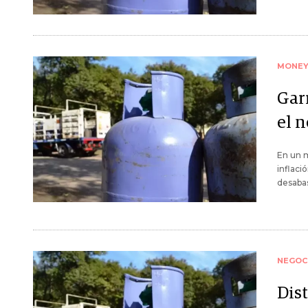
MONE
Gar
el n
En un m
inflaci
desaba
NEGOC
Dist