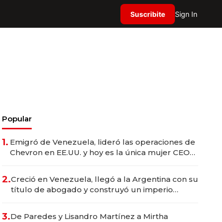
Suscribite
Sign In
Popular
1.
Emigró de Venezuela, lideró las operaciones de
Chevron en EE.UU. y hoy es la única mujer CEO
en Vaca Muerta
2.
Creció en Venezuela, llegó a la Argentina con su
título de abogado y construyó un imperio
gastronómico que revoluciona las marcas "fast
premium"
3.
De Paredes y Lisandro Martínez a Mirtha