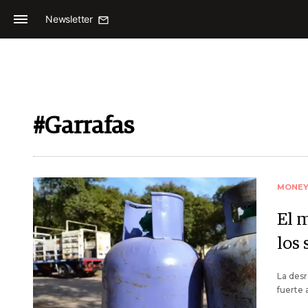
Newsletter
#Garrafas
MONE
El 
los 
La desr
fuerte 