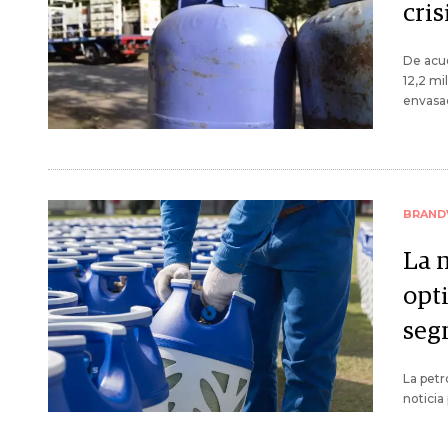
cris
De acue
12,2 mil
envasa
BRAND
La 
opti
seg
La petr
noticia 