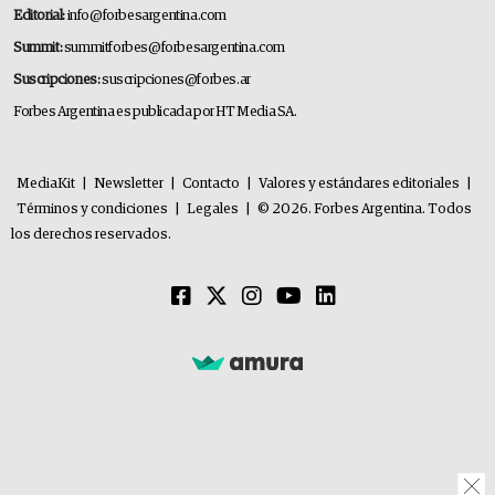
Editorial:
info@forbesargentina.com
Summit:
summitforbes@forbesargentina.com
Suscripciones:
suscripciones@forbes.ar
Forbes Argentina es publicada por HT Media SA.
MediaKit
|
Newsletter
|
Contacto
|
Valores y estándares editoriales
|
Términos y condiciones
|
Legales
|
© 2026. Forbes Argentina. Todos
los derechos reservados.