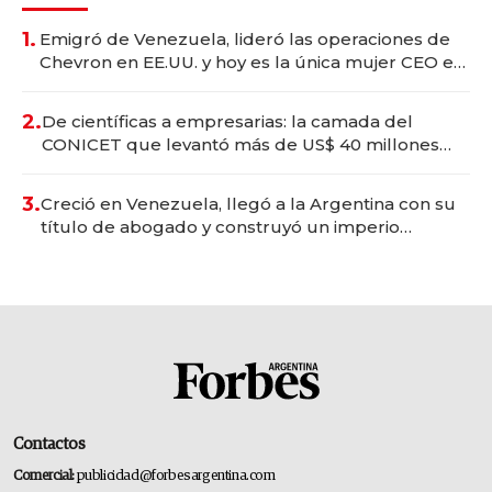
1.
Emigró de Venezuela, lideró las operaciones de
Chevron en EE.UU. y hoy es la única mujer CEO en
Vaca Muerta
2.
De científicas a empresarias: la camada del
CONICET que levantó más de US$ 40 millones
para fundar startups biotech
3.
Creció en Venezuela, llegó a la Argentina con su
título de abogado y construyó un imperio
gastronómico que revoluciona las marcas "fast
premium"
Contactos
Comercial:
publicidad@forbesargentina.com