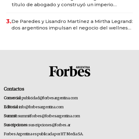
título de abogado y construyó un imperio
gastronómico que revoluciona las marcas "fast
premium"
3.
De Paredes y Lisandro Martínez a Mirtha Legrand:
dos argentinos impulsan el negocio del wellness
deportivo y el cuidado corporal
Contactos
Comercial:
publicidad@forbesargentina.com
Editorial:
info@forbesargentina.com
Summit:
summitforbes@forbesargentina.com
Suscripciones:
suscripciones@forbes.ar
Forbes Argentina es publicada por HT Media SA.