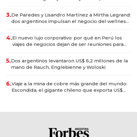
gastronómico que revoluciona las marcas "fast
premium"
3.
De Paredes y Lisandro Martínez a Mirtha Legrand:
dos argentinos impulsan el negocio del wellness
deportivo y el cuidado corporal
4.
El nuevo lujo corporativo: por qué en Perú los
viajes de negocios dejan de ser reuniones para
convertirse en experiencias transformadoras
5.
Dos argentinos levantaron US$ 6,2 millones de la
mano de Rauch, Englebienne y Woloski
6.
Viaje a la mina de cobre más grande del mundo:
Escondida, el gigante chileno que exporta US$
14.000 millones anuales