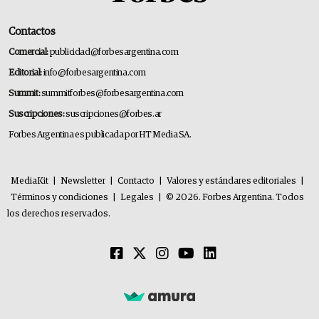
Contactos
Comercial:
publicidad@forbesargentina.com
Editorial:
info@forbesargentina.com
Summit:
summitforbes@forbesargentina.com
Suscripciones:
suscripciones@forbes.ar
Forbes Argentina es publicada por HT Media SA.
MediaKit
|
Newsletter
|
Contacto
|
Valores y estándares editoriales
|
Términos y condiciones
|
Legales
|
© 2026. Forbes Argentina. Todos
los derechos reservados.