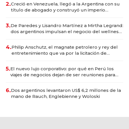
2.
Creció en Venezuela, llegó a la Argentina con su
título de abogado y construyó un imperio
gastronómico que revoluciona las marcas "fast
premium"
3.
De Paredes y Lisandro Martínez a Mirtha Legrand:
dos argentinos impulsan el negocio del wellness
deportivo y el cuidado corporal
4.
Philip Anschutz, el magnate petrolero y rey del
entretenimiento que va por la licitación de
Tecnópolis junto a Fénix
5.
El nuevo lujo corporativo: por qué en Perú los
viajes de negocios dejan de ser reuniones para
convertirse en experiencias transformadoras
6.
Dos argentinos levantaron US$ 6,2 millones de la
mano de Rauch, Englebienne y Woloski