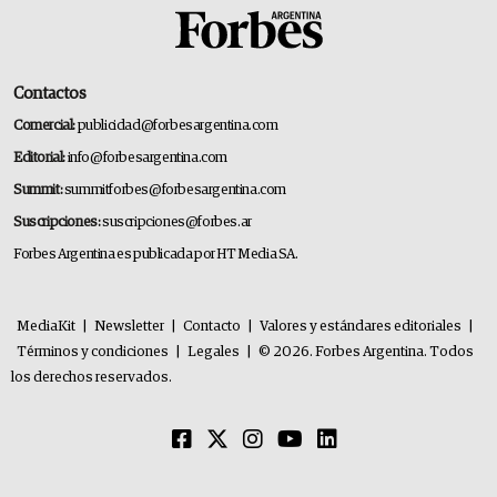
Contactos
Comercial:
publicidad@forbesargentina.com
Editorial:
info@forbesargentina.com
Summit:
summitforbes@forbesargentina.com
Suscripciones:
suscripciones@forbes.ar
Forbes Argentina es publicada por HT Media SA.
MediaKit
|
Newsletter
|
Contacto
|
Valores y estándares editoriales
|
Términos y condiciones
|
Legales
|
© 2026. Forbes Argentina. Todos
los derechos reservados.