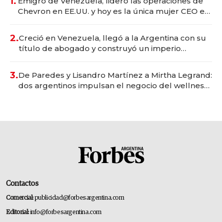
1.
Emigró de Venezuela, lideró las operaciones de
Chevron en EE.UU. y hoy es la única mujer CEO en
Vaca Muerta
2.
Creció en Venezuela, llegó a la Argentina con su
título de abogado y construyó un imperio
gastronómico que revoluciona las marcas "fast
premium"
3.
De Paredes y Lisandro Martínez a Mirtha Legrand:
dos argentinos impulsan el negocio del wellness
deportivo y el cuidado corporal
Contactos
Comercial:
publicidad@forbesargentina.com
Editorial:
info@forbesargentina.com