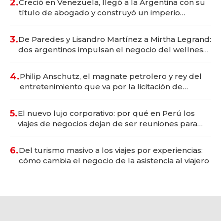
2.
Creció en Venezuela, llegó a la Argentina con su
título de abogado y construyó un imperio
gastronómico que revoluciona las marcas "fast
premium"
3.
De Paredes y Lisandro Martínez a Mirtha Legrand:
dos argentinos impulsan el negocio del wellness
deportivo y el cuidado corporal
4.
Philip Anschutz, el magnate petrolero y rey del
entretenimiento que va por la licitación de
Tecnópolis junto a Fénix
5.
El nuevo lujo corporativo: por qué en Perú los
viajes de negocios dejan de ser reuniones para
convertirse en experiencias transformadoras
6.
Del turismo masivo a los viajes por experiencias:
cómo cambia el negocio de la asistencia al viajero