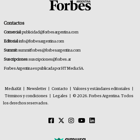
Contactos
Comercial:
publicidad@forbesargentina.com
Editorial:
info@forbesargentina.com
Summit:
summitforbes@forbesargentina.com
Suscripciones:
suscripciones@forbes.ar
Forbes Argentina es publicada por HT Media SA.
MediaKit
|
Newsletter
|
Contacto
|
Valores y estándares editoriales
|
Términos y condiciones
|
Legales
|
© 2026. Forbes Argentina. Todos
los derechos reservados.