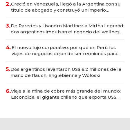
2.
Creció en Venezuela, llegó a la Argentina con su
título de abogado y construyó un imperio
gastronómico que revoluciona las marcas "fast
premium"
3.
De Paredes y Lisandro Martínez a Mirtha Legrand:
dos argentinos impulsan el negocio del wellness
deportivo y el cuidado corporal
4.
El nuevo lujo corporativo: por qué en Perú los
viajes de negocios dejan de ser reuniones para
convertirse en experiencias transformadoras
5.
Dos argentinos levantaron US$ 6,2 millones de la
mano de Rauch, Englebienne y Woloski
6.
Viaje a la mina de cobre más grande del mundo:
Escondida, el gigante chileno que exporta US$
14.000 millones anuales