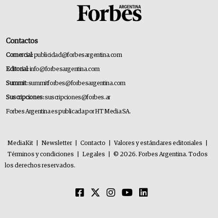
Contactos
Comercial:
publicidad@forbesargentina.com
Editorial:
info@forbesargentina.com
Summit:
summitforbes@forbesargentina.com
Suscripciones:
suscripciones@forbes.ar
Forbes Argentina es publicada por HT Media SA.
MediaKit
|
Newsletter
|
Contacto
|
Valores y estándares editoriales
|
Términos y condiciones
|
Legales
|
© 2026. Forbes Argentina. Todos
los derechos reservados.