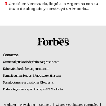
3.
Creció en Venezuela, llegó a la Argentina con su
título de abogado y construyó un imperio
gastronómico que revoluciona las marcas "fast
premium"
Contactos
Comercial:
publicidad@forbesargentina.com
Editorial:
info@forbesargentina.com
Summit:
summitforbes@forbesargentina.com
Suscripciones:
suscripciones@forbes.ar
Forbes Argentina es publicada por HT Media SA.
MediaKit
|
Newsletter
|
Contacto
|
Valores y estándares editoriales
|