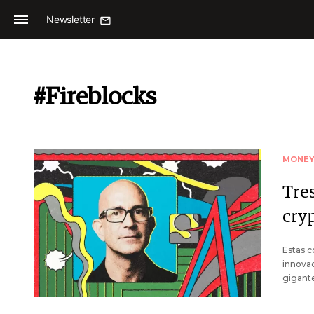
Newsletter
#Fireblocks
MONE
Tre
cryp
Estas c
innovac
gigant