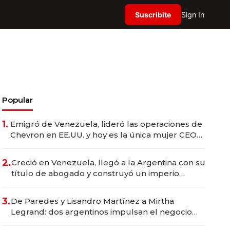
Suscribite
Sign In
Popular
1.
Emigró de Venezuela, lideró las operaciones de
Chevron en EE.UU. y hoy es la única mujer CEO
en Vaca Muerta
2.
Creció en Venezuela, llegó a la Argentina con su
título de abogado y construyó un imperio
gastronómico que revoluciona las marcas "fast
premium"
3.
De Paredes y Lisandro Martínez a Mirtha
Legrand: dos argentinos impulsan el negocio
del wellness deportivo y el cuidado corporal