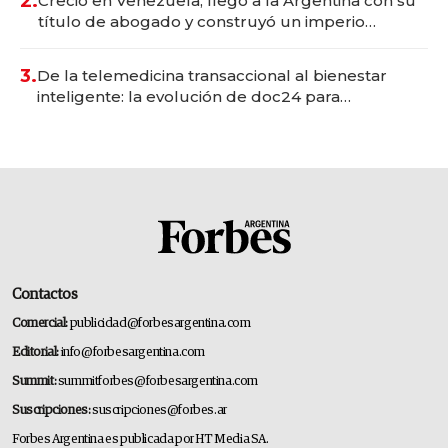
2.
Creció en Venezuela, llegó a la Argentina con su
título de abogado y construyó un imperio
gastronómico que revoluciona las marcas "fast
premium"
3.
De la telemedicina transaccional al bienestar
inteligente: la evolución de doc24 para
transformar a las organizaciones
Contactos
Comercial:
publicidad@forbesargentina.com
Editorial:
info@forbesargentina.com
Summit:
summitforbes@forbesargentina.com
Suscripciones:
suscripciones@forbes.ar
Forbes Argentina es publicada por HT Media SA.