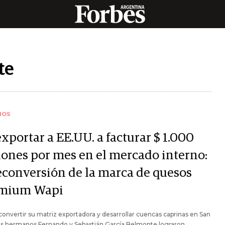
te
IOS
xportar a EE.UU. a facturar $ 1.000
lones por mes en el mercado interno:
reconversión de la marca de quesos
mium Wapi
convertir su matriz exportadora y desarrollar cuencas caprinas en San
los hermanos Fernando y Sebastián García Belmonte lograron