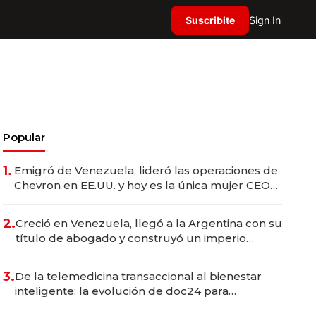
Suscribite
Sign In
Popular
1.
Emigró de Venezuela, lideró las operaciones de
Chevron en EE.UU. y hoy es la única mujer CEO
en Vaca Muerta
2.
Creció en Venezuela, llegó a la Argentina con su
título de abogado y construyó un imperio
gastronómico que revoluciona las marcas "fast
premium"
3.
De la telemedicina transaccional al bienestar
inteligente: la evolución de doc24 para
transformar a las organizaciones