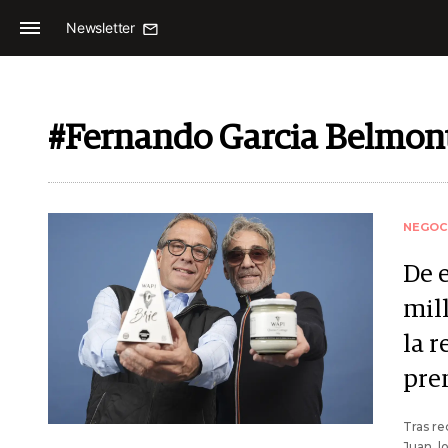
Newsletter
#Fernando Garcia Belmon
NEGOC
De e
mil
la 
pre
Tras re
Juan, 