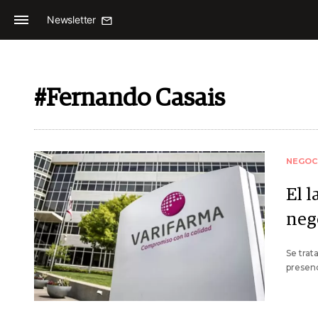
Newsletter
#Fernando Casais
NEGOC
El 
neg
Se trat
presenc