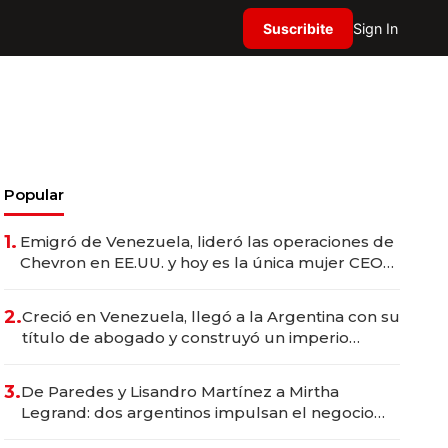
Suscribite
Sign In
Popular
1.
Emigró de Venezuela, lideró las operaciones de
Chevron en EE.UU. y hoy es la única mujer CEO
en Vaca Muerta
2.
Creció en Venezuela, llegó a la Argentina con su
título de abogado y construyó un imperio
gastronómico que revoluciona las marcas "fast
premium"
3.
De Paredes y Lisandro Martínez a Mirtha
Legrand: dos argentinos impulsan el negocio
del wellness deportivo y el cuidado corporal