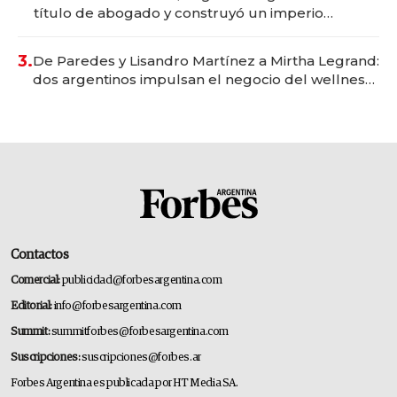
título de abogado y construyó un imperio
gastronómico que revoluciona las marcas "fast
premium"
3.
De Paredes y Lisandro Martínez a Mirtha Legrand:
dos argentinos impulsan el negocio del wellness
deportivo y el cuidado corporal
Contactos
Comercial:
publicidad@forbesargentina.com
Editorial:
info@forbesargentina.com
Summit:
summitforbes@forbesargentina.com
Suscripciones:
suscripciones@forbes.ar
Forbes Argentina es publicada por HT Media SA.