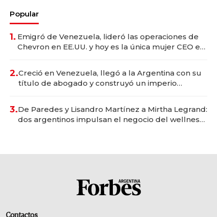
Popular
1.
Emigró de Venezuela, lideró las operaciones de
Chevron en EE.UU. y hoy es la única mujer CEO en
Vaca Muerta
2.
Creció en Venezuela, llegó a la Argentina con su
título de abogado y construyó un imperio
gastronómico que revoluciona las marcas "fast
premium"
3.
De Paredes y Lisandro Martínez a Mirtha Legrand:
dos argentinos impulsan el negocio del wellness
deportivo y el cuidado corporal
Contactos