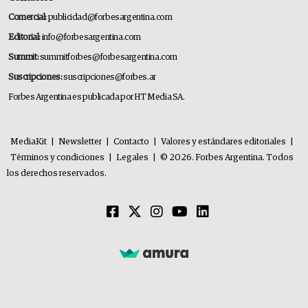
Comercial:
publicidad@forbesargentina.com
Editorial:
info@forbesargentina.com
Summit:
summitforbes@forbesargentina.com
Suscripciones:
suscripciones@forbes.ar
Forbes Argentina es publicada por HT Media SA.
MediaKit
|
Newsletter
|
Contacto
|
Valores y estándares editoriales
|
Términos y condiciones
|
Legales
|
© 2026. Forbes Argentina. Todos
los derechos reservados.