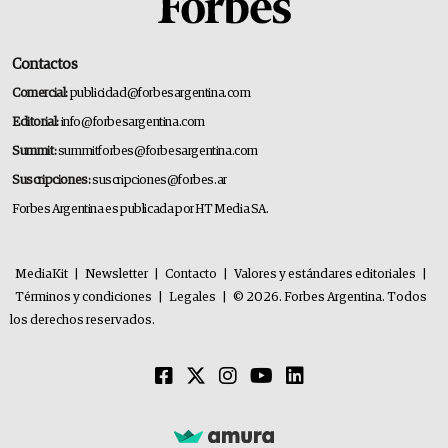
Contactos
Comercial:
publicidad@forbesargentina.com
Editorial:
info@forbesargentina.com
Summit:
summitforbes@forbesargentina.com
Suscripciones:
suscripciones@forbes.ar
Forbes Argentina es publicada por HT Media SA.
MediaKit
|
Newsletter
|
Contacto
|
Valores y estándares editoriales
|
Términos y condiciones
|
Legales
|
© 2026. Forbes Argentina. Todos
los derechos reservados.