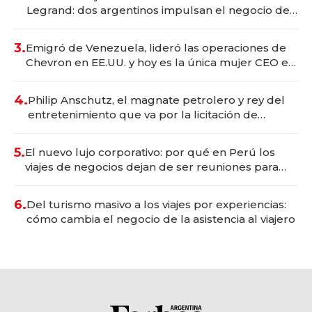
Legrand: dos argentinos impulsan el negocio del
wellness deportivo y el cuidado corporal
3.
Emigró de Venezuela, lideró las operaciones de
Chevron en EE.UU. y hoy es la única mujer CEO en
Vaca Muerta
4.
Philip Anschutz, el magnate petrolero y rey del
entretenimiento que va por la licitación de
Tecnópolis junto a Fénix
5.
El nuevo lujo corporativo: por qué en Perú los
viajes de negocios dejan de ser reuniones para
convertirse en experiencias transformadoras
6.
Del turismo masivo a los viajes por experiencias:
cómo cambia el negocio de la asistencia al viajero