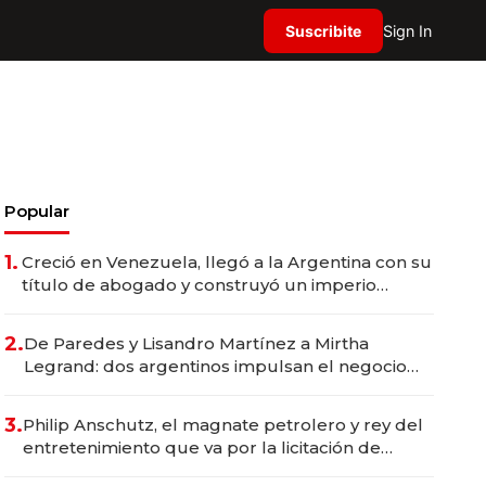
Suscribite
Sign In
Popular
1.
Creció en Venezuela, llegó a la Argentina con su
título de abogado y construyó un imperio
gastronómico que revoluciona las marcas "fast
premium"
2.
De Paredes y Lisandro Martínez a Mirtha
Legrand: dos argentinos impulsan el negocio
del wellness deportivo y el cuidado corporal
3.
Philip Anschutz, el magnate petrolero y rey del
entretenimiento que va por la licitación de
Tecnópolis junto a Fénix