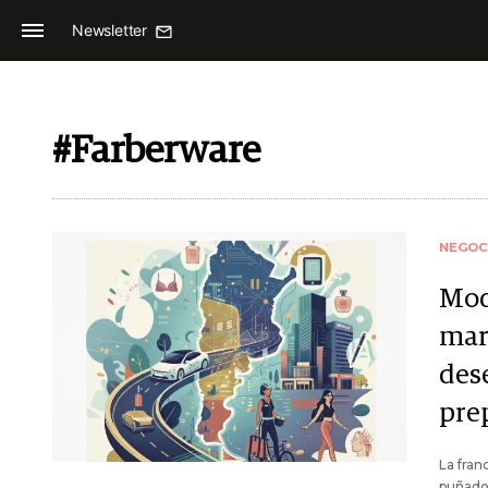
Newsletter
#Farberware
NEGOC
Mod
mar
des
pre
La fran
puñado 