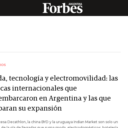
IOS
a, tecnología y electromovilidad: las
cas internacionales que
embarcaron en Argentina y las que
paran su expansión
cesa Decathlon, la china BYD y la uruguaya Indian Market son solo un
de la ola de llegadas que suma moda, electrodomésticos, hotelería