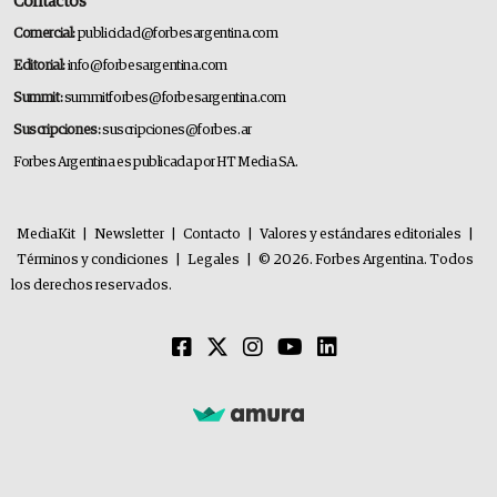
Contactos
Comercial:
publicidad@forbesargentina.com
Editorial:
info@forbesargentina.com
Summit:
summitforbes@forbesargentina.com
Suscripciones:
suscripciones@forbes.ar
Forbes Argentina es publicada por HT Media SA.
MediaKit
|
Newsletter
|
Contacto
|
Valores y estándares editoriales
|
Términos y condiciones
|
Legales
|
© 2026. Forbes Argentina. Todos
los derechos reservados.