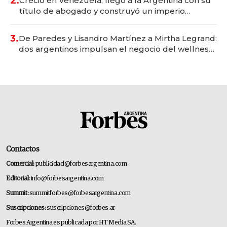
2.
Creció en Venezuela, llegó a la Argentina con su
título de abogado y construyó un imperio
gastronómico que revoluciona las marcas "fast
premium"
3.
De Paredes y Lisandro Martínez a Mirtha Legrand:
dos argentinos impulsan el negocio del wellness
deportivo y el cuidado corporal
Contactos
Comercial:
publicidad@forbesargentina.com
Editorial:
info@forbesargentina.com
Summit:
summitforbes@forbesargentina.com
Suscripciones:
suscripciones@forbes.ar
Forbes Argentina es publicada por HT Media SA.