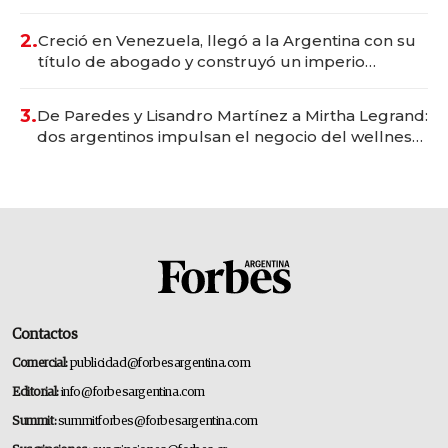
Vaca Muerta
2.
Creció en Venezuela, llegó a la Argentina con su
título de abogado y construyó un imperio
gastronómico que revoluciona las marcas "fast
premium"
3.
De Paredes y Lisandro Martínez a Mirtha Legrand:
dos argentinos impulsan el negocio del wellness
deportivo y el cuidado corporal
Contactos
Comercial:
publicidad@forbesargentina.com
Editorial:
info@forbesargentina.com
Summit:
summitforbes@forbesargentina.com