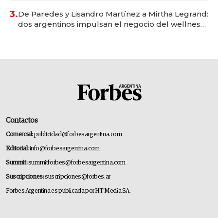
premium"
3.
De Paredes y Lisandro Martínez a Mirtha Legrand:
dos argentinos impulsan el negocio del wellness
deportivo y el cuidado corporal
Contactos
Comercial:
publicidad@forbesargentina.com
Editorial:
info@forbesargentina.com
Summit:
summitforbes@forbesargentina.com
Suscripciones:
suscripciones@forbes.ar
Forbes Argentina es publicada por HT Media SA.