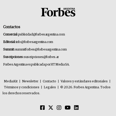
Contactos
Comercial:
publicidad@forbesargentina.com
Editorial:
info@forbesargentina.com
Summit:
summitforbes@forbesargentina.com
Suscripciones:
suscripciones@forbes.ar
Forbes Argentina es publicada por HT Media SA.
MediaKit
|
Newsletter
|
Contacto
|
Valores y estándares editoriales
|
Términos y condiciones
|
Legales
|
© 2026. Forbes Argentina. Todos
los derechos reservados.