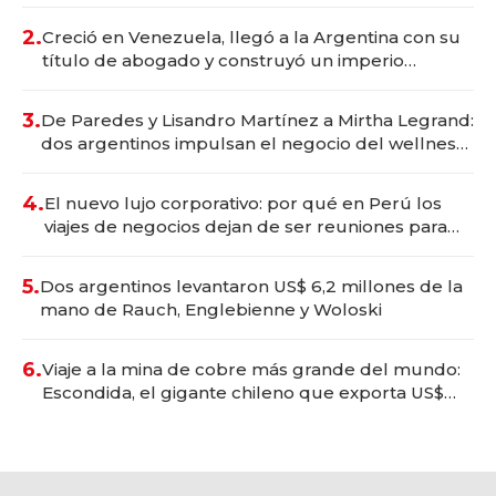
Vaca Muerta
2.
Creció en Venezuela, llegó a la Argentina con su
título de abogado y construyó un imperio
gastronómico que revoluciona las marcas "fast
premium"
3.
De Paredes y Lisandro Martínez a Mirtha Legrand:
dos argentinos impulsan el negocio del wellness
deportivo y el cuidado corporal
4.
El nuevo lujo corporativo: por qué en Perú los
viajes de negocios dejan de ser reuniones para
convertirse en experiencias transformadoras
5.
Dos argentinos levantaron US$ 6,2 millones de la
mano de Rauch, Englebienne y Woloski
6.
Viaje a la mina de cobre más grande del mundo:
Escondida, el gigante chileno que exporta US$
14.000 millones anuales