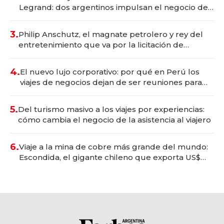
Legrand: dos argentinos impulsan el negocio del
wellness deportivo y el cuidado corporal
3.
Philip Anschutz, el magnate petrolero y rey del
entretenimiento que va por la licitación de
Tecnópolis junto a Fénix
4.
El nuevo lujo corporativo: por qué en Perú los
viajes de negocios dejan de ser reuniones para
convertirse en experiencias transformadoras
5.
Del turismo masivo a los viajes por experiencias:
cómo cambia el negocio de la asistencia al viajero
6.
Viaje a la mina de cobre más grande del mundo:
Escondida, el gigante chileno que exporta US$
14.000 millones anuales