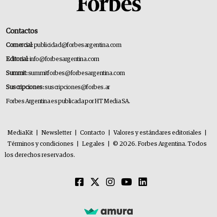
Contactos
Comercial:
publicidad@forbesargentina.com
Editorial:
info@forbesargentina.com
Summit:
summitforbes@forbesargentina.com
Suscripciones:
suscripciones@forbes.ar
Forbes Argentina es publicada por HT Media SA.
MediaKit
|
Newsletter
|
Contacto
|
Valores y estándares editoriales
|
Términos y condiciones
|
Legales
|
© 2026. Forbes Argentina. Todos
los derechos reservados.